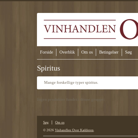
Forside
Overblik
Om os
Betingelser
Søg
Spiritus
Mange forskellige typer spiritus.
Ingen produkter fundet i denne gruppe:
Søg
Om os
© 2026
Vinhandlen Over Kælderen
.